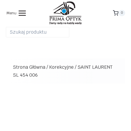
Przejdź
do
Menu
0
treści
Strona Główna
/
Korekcyjne
/
SAINT LAURENT
SL 454 006