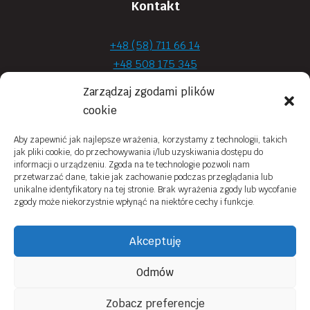
Kontakt
+48 (58) 711 66 14
+48 508 175 345
+48 720 870 590
Zarządzaj zgodami plików
prima.optyk@gmail.com
cookie
Aby zapewnić jak najlepsze wrażenia, korzystamy z technologii, takich
jak pliki cookie, do przechowywania i/lub uzyskiwania dostępu do
Moje konto
informacji o urządzeniu. Zgoda na te technologie pozwoli nam
przetwarzać dane, takie jak zachowanie podczas przeglądania lub
Obowiązek Informacyjny
unikalne identyfikatory na tej stronie. Brak wyrażenia zgody lub wycofanie
zgody może niekorzystnie wpłynąć na niektóre cechy i funkcje.
Polityka prywatności
Zwroty i reklamacje
Akceptuję
Regulamin sklepu online
Odmów
Kontakt
Zobacz preferencje