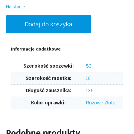
Na stanie
ilość
Dodaj do koszyka
DONNA
KARAN
DO1005
Informacje dodatkowe
780
Szerokość soczewki:
53
Szerokość mostka:
16
Długość zausznika:
135
Kolor oprawki:
Różowe Złoto
Podobne produkty