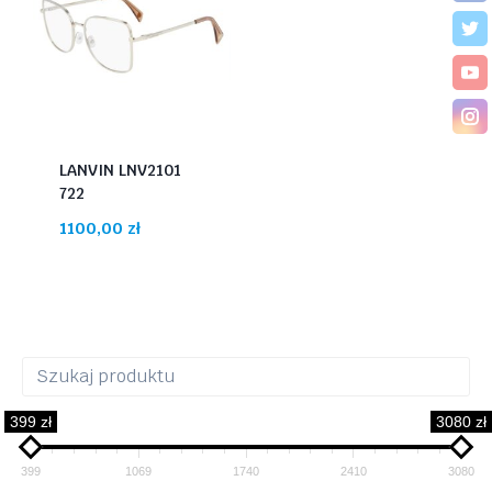
LANVIN LNV2101
722
1100,00
zł
399 zł
3080 zł
399
1069
1740
2410
3080