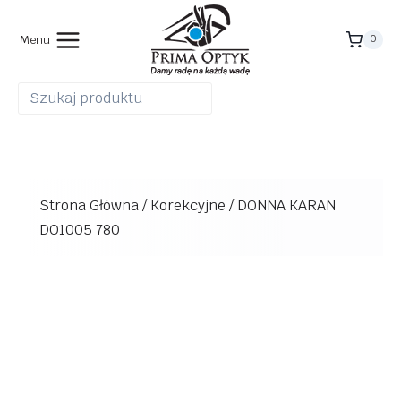
Przejdź
do
Menu
0
treści
Strona Główna
/
Korekcyjne
/
DONNA KARAN
DO1005 780