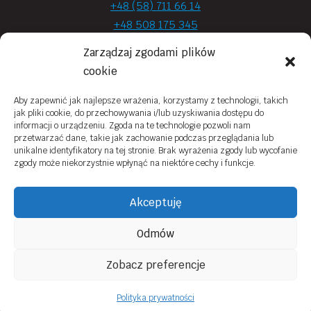
+48 (58) 711 66 14
+48 508 175 345
+48 720 870 590
Zarządzaj zgodami plików
prima.optyk@gmail.com
cookie
Aby zapewnić jak najlepsze wrażenia, korzystamy z technologii, takich
jak pliki cookie, do przechowywania i/lub uzyskiwania dostępu do
Moje konto
informacji o urządzeniu. Zgoda na te technologie pozwoli nam
przetwarzać dane, takie jak zachowanie podczas przeglądania lub
Obowiązek Informacyjny
unikalne identyfikatory na tej stronie. Brak wyrażenia zgody lub wycofanie
zgody może niekorzystnie wpłynąć na niektóre cechy i funkcje.
Polityka prywatności
Zwroty i reklamacje
Akceptuję
Regulamin sklepu online
Odmów
Kontakt
Zobacz preferencje
© 2026 Prima Optyk Wykonanie
Tassel
Polityka prywatności