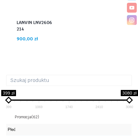
LANVIN LNV2606
214
900,00
zł
399 zł
3080 zł
399
1069
1740
2410
3080
Promocja
(62)