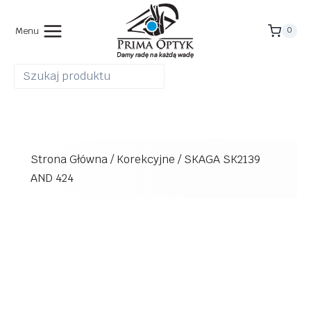
Przejdź
do
Menu
0
treści
Strona Główna
/
Korekcyjne
/
SKAGA SK2139
AND 424