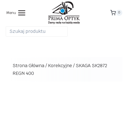
Przejdź
do
Menu
0
treści
Strona Główna
/
Korekcyjne
/
SKAGA SK2872
REGN 400