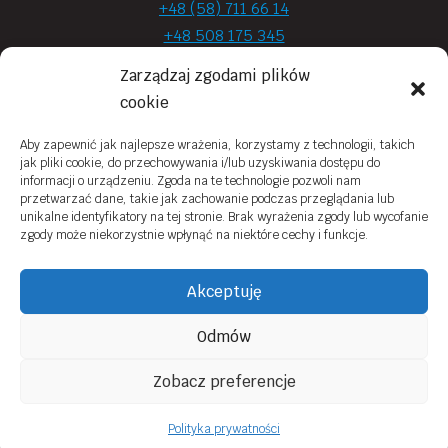
+48 (58) 711 66 14
+48 508 175 345
+48 720 870 590
Zarządzaj zgodami plików
prima.optyk@gmail.com
cookie
Aby zapewnić jak najlepsze wrażenia, korzystamy z technologii, takich
jak pliki cookie, do przechowywania i/lub uzyskiwania dostępu do
Moje konto
informacji o urządzeniu. Zgoda na te technologie pozwoli nam
przetwarzać dane, takie jak zachowanie podczas przeglądania lub
Obowiązek Informacyjny
unikalne identyfikatory na tej stronie. Brak wyrażenia zgody lub wycofanie
zgody może niekorzystnie wpłynąć na niektóre cechy i funkcje.
Polityka prywatności
Zwroty i reklamacje
Akceptuję
Regulamin sklepu online
Odmów
Kontakt
Zobacz preferencje
© 2026 Prima Optyk Wykonanie
Tassel
Polityka prywatności