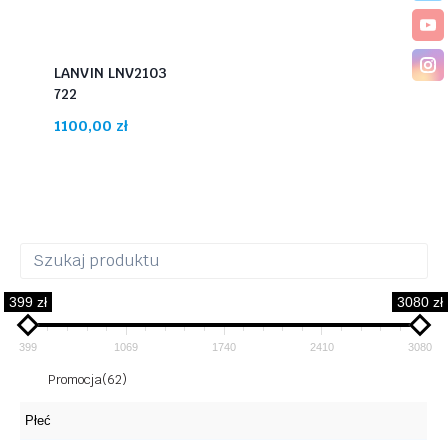
LANVIN LNV2103
722
1100,00
zł
399 zł
3080 zł
399
1069
1740
2410
3080
Promocja
(62)