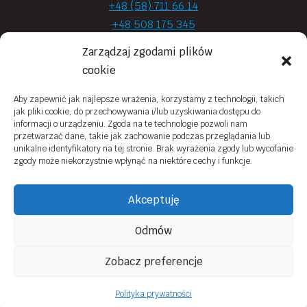
+48 (58) 711 66 14
+48 508 175 345
+48 720 870 590
Zarządzaj zgodami plików
prima.optyk@gmail.com
cookie
Aby zapewnić jak najlepsze wrażenia, korzystamy z technologii, takich
jak pliki cookie, do przechowywania i/lub uzyskiwania dostępu do
Moje konto
informacji o urządzeniu. Zgoda na te technologie pozwoli nam
przetwarzać dane, takie jak zachowanie podczas przeglądania lub
Obowiązek Informacyjny
unikalne identyfikatory na tej stronie. Brak wyrażenia zgody lub wycofanie
zgody może niekorzystnie wpłynąć na niektóre cechy i funkcje.
Polityka prywatności
Zwroty i reklamacje
Akceptuję
Regulamin sklepu online
Odmów
Kontakt
Zobacz preferencje
© 2026 Prima Optyk Wykonanie
Tassel
Polityka prywatności