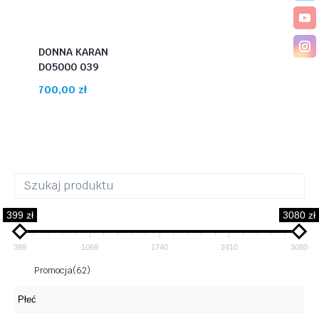
DONNA KARAN
DO5000 039
700,00
zł
399 zł
3080 zł
399
1069
1740
2410
3080
Promocja
(62)