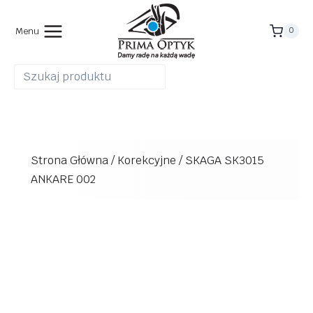
Przejdź
do
Menu
0
treści
Strona Główna
/
Korekcyjne
/
SKAGA SK3015
ANKARE 002