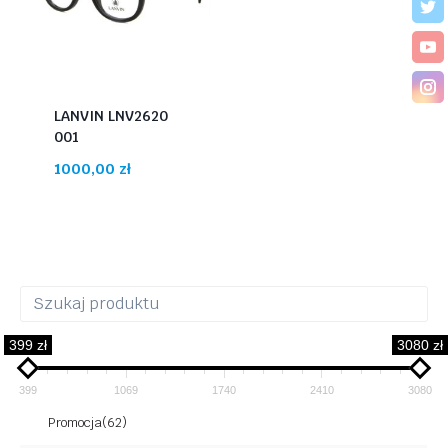
LANVIN LNV2620
001
1000,00
zł
399 zł
3080 zł
399
1069
1740
2410
3080
Promocja
(62)