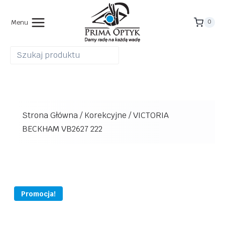
Przejdź
do
Menu
0
treści
Strona Główna
/
Korekcyjne
/
VICTORIA
BECKHAM VB2627 222
Promocja!