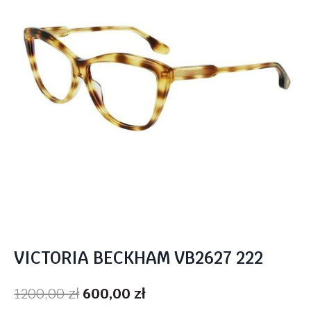
VICTORIA BECKHAM VB2627 222
Pierwotna
Aktualna
1200,00
zł
600,00
zł