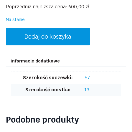
cena
cena
Poprzednia najniższa cena:
600,00
zł
.
wynosiła:
wynosi:
1200,00 zł.
600,00 zł.
Na stanie
ilość
Dodaj do koszyka
VICTORIA
BECKHAM
VB2627
Informacje dodatkowe
222
Szerokość soczewki:
57
Szerokość mostka:
13
Podobne produkty