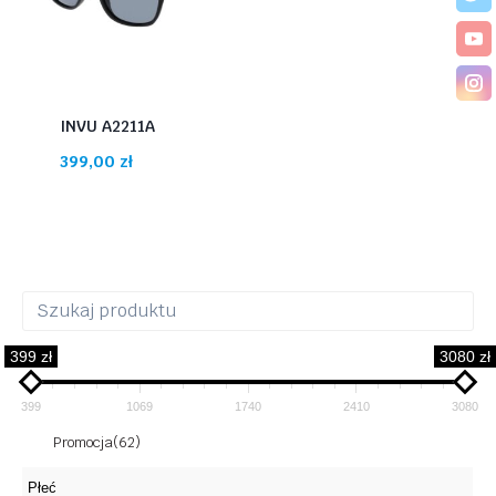
INVU A2211A
399,00
zł
399 zł
3080 zł
399
1069
1740
2410
3080
Promocja
(62)