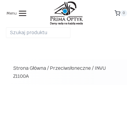
Przejdź
do
Menu
0
treści
Strona Główna
/
Przeciwsłoneczne
/
INVU
Z1100A