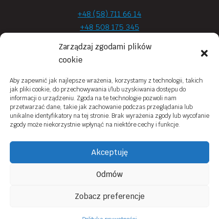
+48 (58) 711 66 14
+48 508 175 345
+48 720 870 590
Zarządzaj zgodami plików
prima.optyk@gmail.com
cookie
Aby zapewnić jak najlepsze wrażenia, korzystamy z technologii, takich
jak pliki cookie, do przechowywania i/lub uzyskiwania dostępu do
Moje konto
informacji o urządzeniu. Zgoda na te technologie pozwoli nam
przetwarzać dane, takie jak zachowanie podczas przeglądania lub
Obowiązek Informacyjny
unikalne identyfikatory na tej stronie. Brak wyrażenia zgody lub wycofanie
zgody może niekorzystnie wpłynąć na niektóre cechy i funkcje.
Polityka prywatności
Zwroty i reklamacje
Akceptuję
Regulamin sklepu online
Odmów
Kontakt
Zobacz preferencje