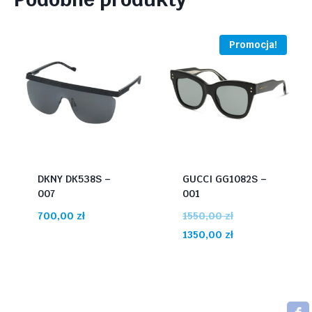
Promocja!
DKNY DK538S –
GUCCI GG1082S –
007
001
Pierwotna
700,00
zł
1550,00
zł
cena
Aktualna
1350,00
zł
wynosiła:
cena
1550,00 zł.
wynosi:
1350,00 zł.