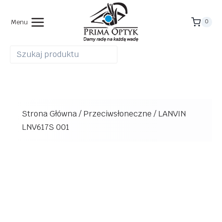
Przejdź
do
Menu
0
treści
Strona Główna
/
Przeciwsłoneczne
/
LANVIN
LNV617S 001