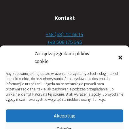
Kontakt
+48 (58) 711 66 14
+48 508 175 345
+48 720 870 590
Zarządzaj zgodami plików
prima.optyk@gmail.com
cookie
Aby zapewnić jak najlepsze wrażenia, korzystamy z technologii, takich
jak pliki cookie, do przechowywania i/lub uzyskiwania dostępu do
Moje konto
informacji o urządzeniu. Zgoda na te technologie pozwoli nam
przetwarzać dane, takie jak zachowanie podczas przeglądania lub
Obowiązek Informacyjny
unikalne identyfikatory na tej stronie. Brak wyrażenia zgody lub wycofanie
zgody może niekorzystnie wpłynąć na niektóre cechy i funkcje.
Polityka prywatności
Zwroty i reklamacje
Akceptuję
Regulamin sklepu online
Odmów