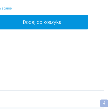
1100,00 zł.
550,00 zł.
 stanie
ość
Dodaj do koszyka
CM
CM162S
09