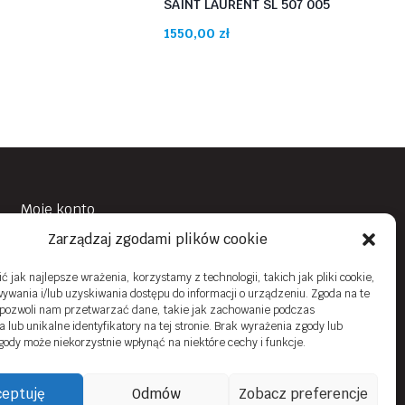
SAINT LAURENT SL 507 005
1550,00
zł
Moje konto
Zarządzaj zgodami plików cookie
Obowiązek Informacyjny
Polityka prywatności
 jak najlepsze wrażenia, korzystamy z technologii, takich jak pliki cookie,
ywania i/lub uzyskiwania dostępu do informacji o urządzeniu. Zgoda na te
Zwroty i reklamacje
 pozwoli nam przetwarzać dane, takie jak zachowanie podczas
 lub unikalne identyfikatory na tej stronie. Brak wyrażenia zgody lub
Regulamin sklepu online
gody może niekorzystnie wpłynąć na niektóre cechy i funkcje.
Kontakt
eptuję
Odmów
Zobacz preferencje