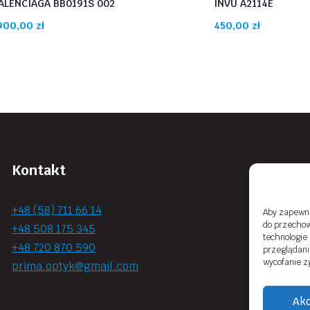
ALENCIAGA BB0191S 002
INVU A2114E
900,00
zł
450,00
zł
Kontakt
+48 (58) 711 66 14
Aby zapewnić
do przechow
+48 508 175 345
technologie
+48 720 870 590
przeglądania
wycofanie z
prima.optyk@gmail.com
Akc