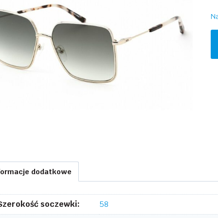
Na
il
M
M
1
formacje dodatkowe
Szerokość soczewki:
58