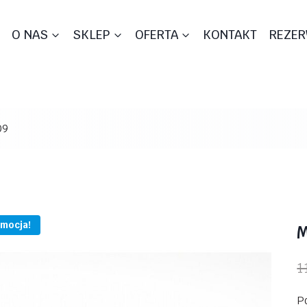
O NAS
SKLEP
OFERTA
KONTAKT
REZER
09
mocja!
M
1
P