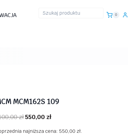
WACJA
0
CM MCM162S 109
Pierwotna
Aktualna
100,00
zł
550,00
zł
cena
cena
oprzednia najniższa cena:
550,00
zł
.
wynosiła:
wynosi: