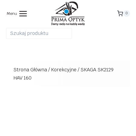
Przejdź
do
Menu
0
treści
Strona Główna
/
Korekcyjne
/
SKAGA SK2129
HAV 160