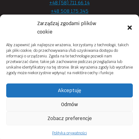
+48 (58) 711 66 14
+48 508 175 345
+48 720 870 590
Zarządzaj zgodami plików
prima.optyk@gmail.com
cookie
Aby zapewnić jak najlepsze wrażenia, korzystamy z technologii, takich
jak pliki cookie, do przechowywania i/lub uzyskiwania dostępu do
Moje konto
informacji o urządzeniu. Zgoda na te technologie pozwoli nam
przetwarzać dane, takie jak zachowanie podczas przeglądania lub
Obowiązek Informacyjny
unikalne identyfikatory na tej stronie. Brak wyrażenia zgody lub wycofanie
zgody może niekorzystnie wpłynąć na niektóre cechy i funkcje.
Polityka prywatności
Zwroty i reklamacje
Akceptuję
Regulamin sklepu online
Odmów
Kontakt
Zobacz preferencje
© 2026 Prima Optyk Wykonanie
Tassel
Polityka prywatności