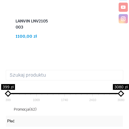
LANVIN LNV2105
003
1100,00
zł
399 zł
3080 zł
399
1069
1740
2410
3080
Promocja
(62)