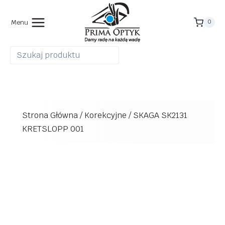
Przejdź
do
Menu
0
treści
Strona Główna
/
Korekcyjne
/
SKAGA SK2131
KRETSLOPP 001