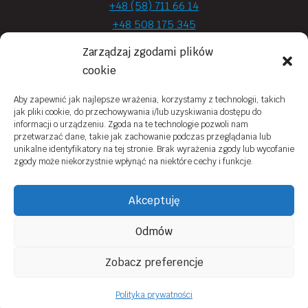
+48 (58) 711 66 14
+48 508 175 345
+48 720 870 590
Zarządzaj zgodami plików
prima.optyk@gmail.com
cookie
Aby zapewnić jak najlepsze wrażenia, korzystamy z technologii, takich
jak pliki cookie, do przechowywania i/lub uzyskiwania dostępu do
Moje konto
informacji o urządzeniu. Zgoda na te technologie pozwoli nam
przetwarzać dane, takie jak zachowanie podczas przeglądania lub
Obowiązek Informacyjny
unikalne identyfikatory na tej stronie. Brak wyrażenia zgody lub wycofanie
zgody może niekorzystnie wpłynąć na niektóre cechy i funkcje.
Polityka prywatności
Zwroty i reklamacje
Akceptuję
Regulamin sklepu online
Odmów
Kontakt
Zobacz preferencje
© 2026 Prima Optyk Wykonanie
Tassel
Polityka prywatności