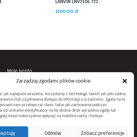
1
LANVIN LNV2106 722
1100,00
zł
Moje konto
Zarządzaj zgodami plików cookie
Obowiązek Informacyjny
Polityka prywatności
 jak najlepsze wrażenia, korzystamy z technologii, takich jak pliki cookie,
ywania i/lub uzyskiwania dostępu do informacji o urządzeniu. Zgoda na te
Zwroty i reklamacje
 pozwoli nam przetwarzać dane, takie jak zachowanie podczas
 lub unikalne identyfikatory na tej stronie. Brak wyrażenia zgody lub
Regulamin sklepu online
gody może niekorzystnie wpłynąć na niektóre cechy i funkcje.
Kontakt
eptuję
Odmów
Zobacz preferencje