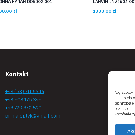
ONNA KARAN DO5002 001
LANVIN LNV2604 00
00,00
zł
1000,00
zł
Kontakt
+48 (58) 711 66 14
Aby zapewnić
do przechow
+48 508 175 345
technologie
+48 720 870 590
przeglądania
wycofanie z
prima.optyk@gmail.com
Akc