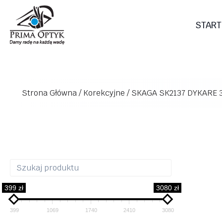
Przejdź
do
START
treści
Strona Główna
/
Korekcyjne
/
SKAGA SK2137 DYKARE 
399 zł
3080 zł
399
1069
1740
2410
3080