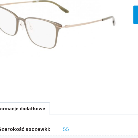
il
S
S
D
3
formacje dodatkowe
Szerokość soczewki:
55