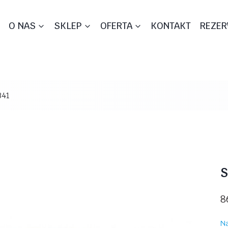
O NAS
SKLEP
OFERTA
KONTAKT
REZER
341
S
8
Na