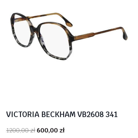
VICTORIA BECKHAM VB2608 341
Pierwotna
Aktualna
1200,00
zł
600,00
zł