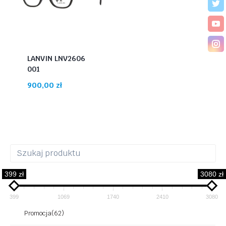
LANVIN LNV2606
001
900,00
zł
399 zł
3080 zł
399
1069
1740
2410
3080
Promocja
(62)