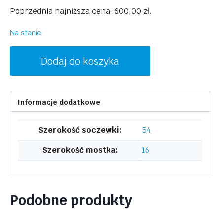
cena
cena
Poprzednia najniższa cena:
600,00
zł
.
wynosiła:
wynosi:
1200,00 zł.
600,00 zł.
Na stanie
ilość
Dodaj do koszyka
VICTORIA
BECKHAM
VB2608
Informacje dodatkowe
341
Szerokość soczewki:
54
Szerokość mostka:
16
Podobne produkty