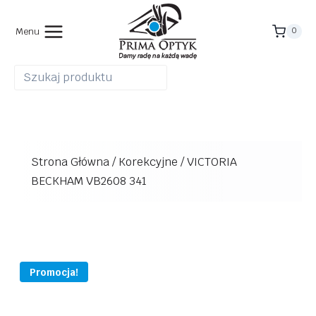
Przejdź
do
Menu
0
treści
Strona Główna
/
Korekcyjne
/
VICTORIA
BECKHAM VB2608 341
Promocja!