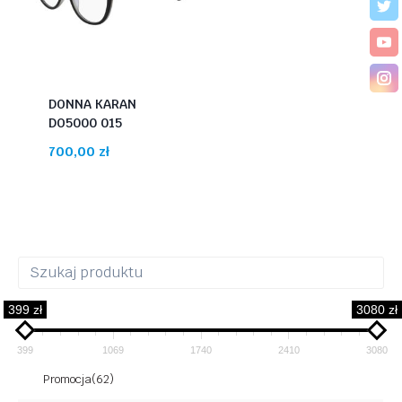
DONNA KARAN
DO5000 015
700,00
zł
399 zł
3080 zł
399
1069
1740
2410
3080
Promocja
(62)