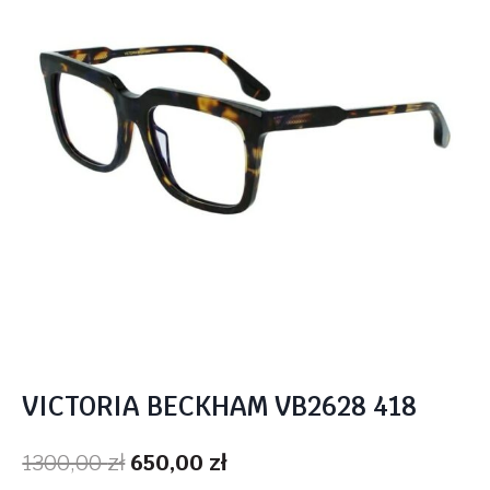
VICTORIA BECKHAM VB2628 418
Pierwotna
Aktualna
1300,00
zł
650,00
zł