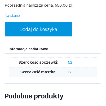
cena
cena
Poprzednia najniższa cena:
650,00
zł
.
wynosiła:
wynosi:
1300,00 zł.
650,00 zł.
Na stanie
ilość
Dodaj do koszyka
VICTORIA
BECKHAM
VB2628
Informacje dodatkowe
418
Szerokość soczewki:
52
Szerokość mostka:
17
Podobne produkty