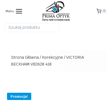
Przejdź
do
Menu
0
treści
Strona Główna
/
Korekcyjne
/
VICTORIA
BECKHAM VB2628 418
Promocja!